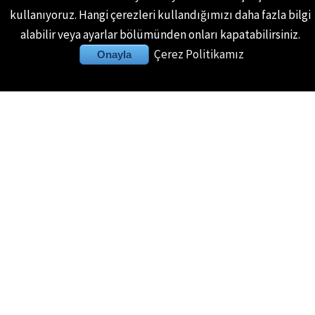
böylece masajdan sonra
kullanıyoruz. Hangi çerezleri kullandığımızı daha fazla bilgi
rahatlama hissi yaratır.
alabilir veya ayarlar bölümünden onları kapatabilirsiniz.
Çerez Politikamız
Onayla
F
I
T
a
n
i