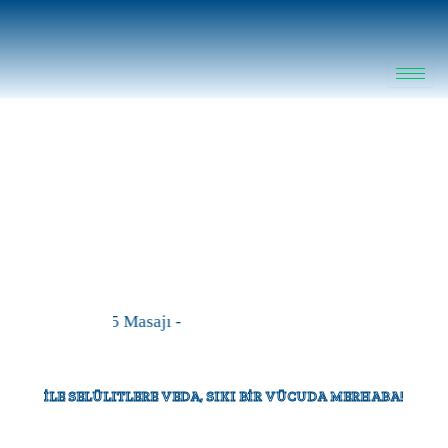
Zum
Inhalt
springen
- G5 Masajı -
İLE SELÜLITLERE VEDA, SIKI BİR VÜCUDA MERHABA!